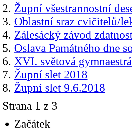
Župní všestrannostní des
Oblastní sraz cvičitelů/
Zálesácký závod zdatnost
Oslava Památného dne so
XVI. světová gymnaestr
Župní slet 2018
Župní slet 9.6.2018
Strana 1 z 3
Začátek