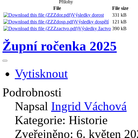
Přílohy
File
File size
Výsledky dorost
331 kB
Výsledky dospělí
121 kB
Výsledky žactvo
390 kB
Župní ročenka 2025
Vytisknout
Podrobnosti
Napsal
Ingrid Váchová
Kategorie:
Historie
Zveřejněno: 6. květen 2