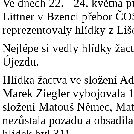
Ve dnech 22. - 24. května p
Littner v Bzenci přebor ČO
reprezentovaly hlídky z L
Nejlépe si vedly hlídky ža
Újezdu.
Hlídka žactva ve složení A
Marek Ziegler vybojovala 1.
složení Matouš Němec, Mat
nezůstala pozadu a obsadila
hlídek byl 31!