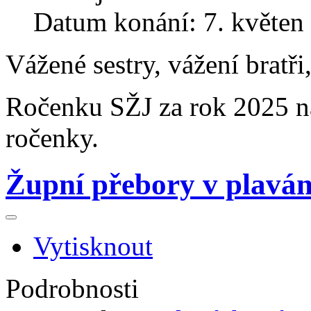
Datum konání: 7. květen
Vážené sestry, vážení bratři
Ročenku SŽJ za rok 2025 naj
ročenky.
Župní přebory v plaván
Vytisknout
Podrobnosti