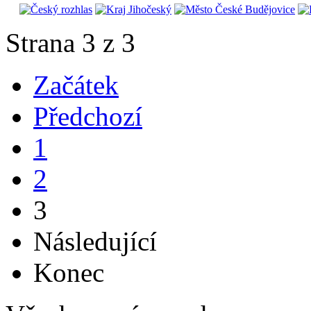
Strana 3 z 3
Začátek
Předchozí
1
2
3
Následující
Konec