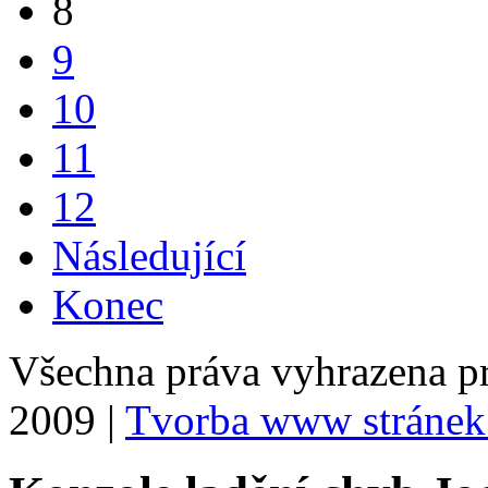
8
9
10
11
12
Následující
Konec
Všechna práva vyhrazena p
2009 |
Tvorba www stránek