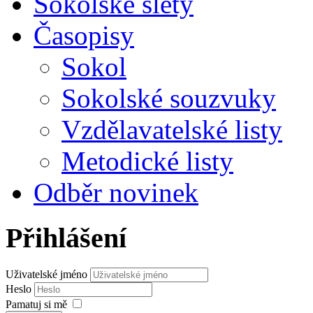
Sokolské slety
Časopisy
Sokol
Sokolské souzvuky
Vzdělavatelské listy
Metodické listy
Odběr novinek
Přihlášení
Uživatelské jméno
Heslo
Pamatuj si mě