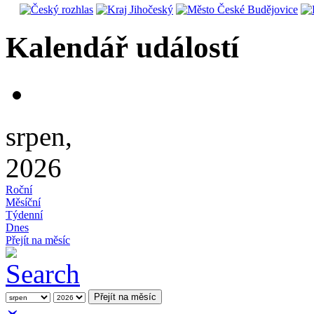
Kalendář událostí
srpen,
2026
Roční
Měsíční
Týdenní
Dnes
Přejít na měsíc
Přejít na měsíc