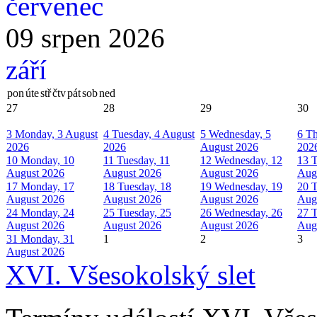
červenec
09 srpen 2026
září
pon
úte
stř
čtv
pát
sob
ned
27
28
29
30
3
Monday, 3 August
4
Tuesday, 4 August
5
Wednesday, 5
6
Th
2026
2026
August 2026
202
10
Monday, 10
11
Tuesday, 11
12
Wednesday, 12
13
T
August 2026
August 2026
August 2026
Aug
17
Monday, 17
18
Tuesday, 18
19
Wednesday, 19
20
T
August 2026
August 2026
August 2026
Aug
24
Monday, 24
25
Tuesday, 25
26
Wednesday, 26
27
T
August 2026
August 2026
August 2026
Aug
31
Monday, 31
1
2
3
August 2026
XVI. Všesokolský slet