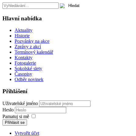
Hlavní nabídka
Aktuality
Historie
Pozvánky na akce
Zprávy z akcí
Termínový kalendář
Kontakty
Fotogalerie
Sokolské slety
Časopisy
Odběr novinek
Přihlášení
Uživatelské jméno
Heslo
Pamatuj si mě
Přihlásit se
Vytvořit účet