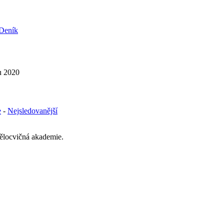
u 2020
e
-
Nejsledovanější
tělocvičná akademie.