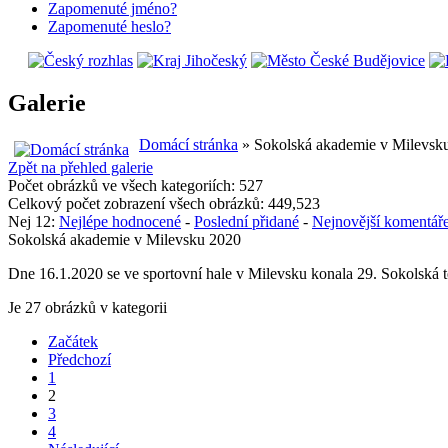
Zapomenuté jméno?
Zapomenuté heslo?
Galerie
Domácí stránka
» Sokolská akademie v Milevsk
Zpět na přehled galerie
Počet obrázků ve všech kategoriích: 527
Celkový počet zobrazení všech obrázků: 449,523
Nej 12:
Nejlépe hodnocené
-
Poslední přidané
-
Nejnovější komentář
Sokolská akademie v Milevsku 2020
Dne 16.1.2020 se ve sportovní hale v Milevsku konala 29. Sokolská 
Je 27 obrázků v kategorii
Začátek
Předchozí
1
2
3
4