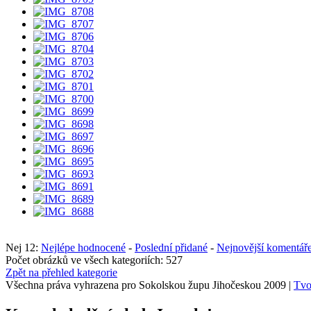
Nej 12:
Nejlépe hodnocené
-
Poslední přidané
-
Nejnovější komentář
Počet obrázků ve všech kategoriích: 527
Zpět na přehled kategorie
Všechna práva vyhrazena pro Sokolskou župu Jihočeskou 2009 |
Tvo