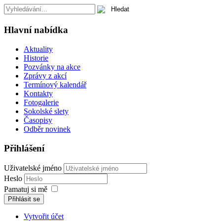
Hlavní nabídka
Aktuality
Historie
Pozvánky na akce
Zprávy z akcí
Termínový kalendář
Kontakty
Fotogalerie
Sokolské slety
Časopisy
Odběr novinek
Přihlášení
Uživatelské jméno
Heslo
Pamatuj si mě
Přihlásit se
Vytvořit účet