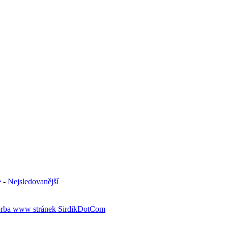
e
-
Nejsledovanější
rba www stránek SirdikDotCom