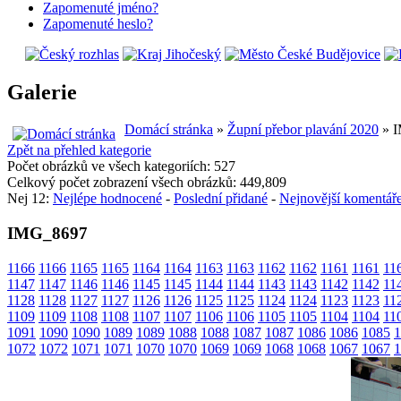
Zapomenuté jméno?
Zapomenuté heslo?
Galerie
Domácí stránka
»
Župní přebor plavání 2020
» 
Zpět na přehled kategorie
Počet obrázků ve všech kategoriích: 527
Celkový počet zobrazení všech obrázků: 449,809
Nej 12:
Nejlépe hodnocené
-
Poslední přidané
-
Nejnovější komentář
IMG_8697
1166
1166
1165
1165
1164
1164
1163
1163
1162
1162
1161
1161
11
1147
1147
1146
1146
1145
1145
1144
1144
1143
1143
1142
1142
11
1128
1128
1127
1127
1126
1126
1125
1125
1124
1124
1123
1123
11
1109
1109
1108
1108
1107
1107
1106
1106
1105
1105
1104
1104
11
1091
1090
1090
1089
1089
1088
1088
1087
1087
1086
1086
1085
1
1072
1072
1071
1071
1070
1070
1069
1069
1068
1068
1067
1067
1