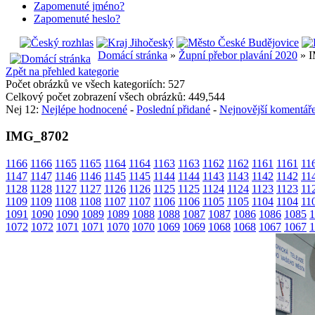
Zapomenuté jméno?
Zapomenuté heslo?
Domácí stránka
»
Župní přebor plavání 2020
» 
Zpět na přehled kategorie
Počet obrázků ve všech kategoriích: 527
Celkový počet zobrazení všech obrázků: 449,544
Nej 12:
Nejlépe hodnocené
-
Poslední přidané
-
Nejnovější komentář
IMG_8702
1166
1166
1165
1165
1164
1164
1163
1163
1162
1162
1161
1161
11
1147
1147
1146
1146
1145
1145
1144
1144
1143
1143
1142
1142
11
1128
1128
1127
1127
1126
1126
1125
1125
1124
1124
1123
1123
11
1109
1109
1108
1108
1107
1107
1106
1106
1105
1105
1104
1104
11
1091
1090
1090
1089
1089
1088
1088
1087
1087
1086
1086
1085
1
1072
1072
1071
1071
1070
1070
1069
1069
1068
1068
1067
1067
1