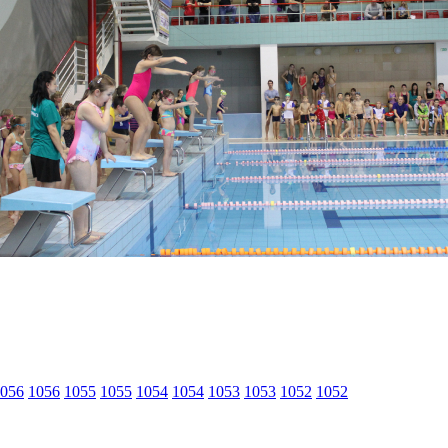
056
1056
1055
1055
1054
1054
1053
1053
1052
1052