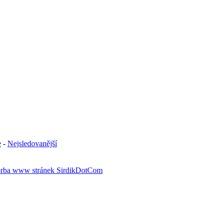
e
-
Nejsledovanější
rba www stránek SirdikDotCom