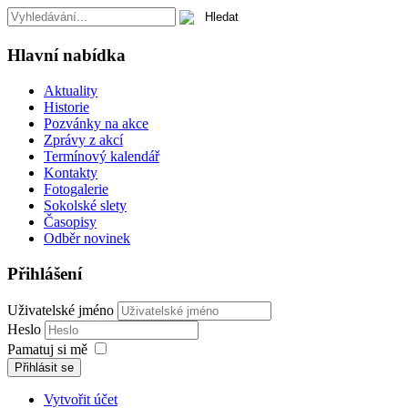
Hlavní nabídka
Aktuality
Historie
Pozvánky na akce
Zprávy z akcí
Termínový kalendář
Kontakty
Fotogalerie
Sokolské slety
Časopisy
Odběr novinek
Přihlášení
Uživatelské jméno
Heslo
Pamatuj si mě
Přihlásit se
Vytvořit účet