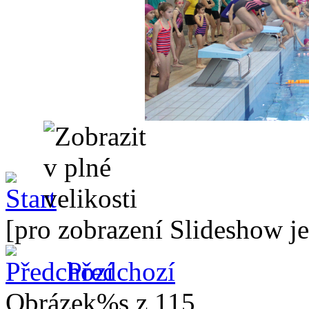
[pro zobrazení Slideshow je
Předchozí
Obrázek%s z 115