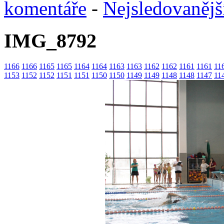
komentáře
-
Nejsledovanějš
IMG_8792
1166
1166
1165
1165
1164
1164
1163
1163
1162
1162
1161
1161
11
1153
1152
1152
1151
1151
1150
1150
1149
1149
1148
1148
1147
11