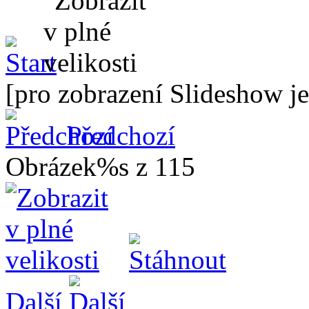
[pro zobrazení Slideshow je
Předchozí
Obrázek%s z 115
Další