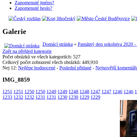
Zapomenuté jméno?
Zapomenuté heslo?
Galerie
Domácí stránka
»
Památný den sokolstva 2020 -
Zpět na přehled kategorie
Počet obrázků ve všech kategoriích: 527
Celkový počet zobrazení všech obrázků: 449,910
Nej 12:
Nejlépe hodnocené
-
Poslední přidané
-
Nejnovější komentář
IMG_8859
1251
1251
1250
1250
1249
1249
1248
1248
1247
1247
1246
1246
1
1233
1232
1232
1231
1231
1230
1230
1229
1229