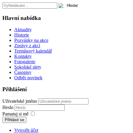
Hlavní nabídka
Aktuality
Historie
Pozvánky na akce
Zprávy z akcí
Termínový kalendář
Kontakty
Fotogalerie
Sokolské slety
Časopisy
Odběr novinek
Přihlášení
Uživatelské jméno
Heslo
Pamatuj si mě
Přihlásit se
Vytvořit účet