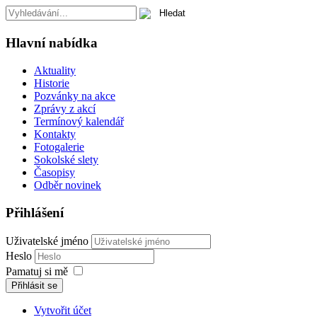
Hlavní nabídka
Aktuality
Historie
Pozvánky na akce
Zprávy z akcí
Termínový kalendář
Kontakty
Fotogalerie
Sokolské slety
Časopisy
Odběr novinek
Přihlášení
Uživatelské jméno
Heslo
Pamatuj si mě
Přihlásit se
Vytvořit účet