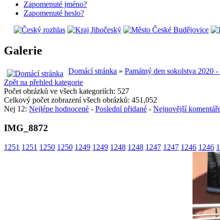
Zapomenuté jméno?
Zapomenuté heslo?
Galerie
Domácí stránka
»
Památný den sokolstva 2020 -
Zpět na přehled kategorie
Počet obrázků ve všech kategoriích: 527
Celkový počet zobrazení všech obrázků: 451,052
Nej 12:
Nejlépe hodnocené
-
Poslední přidané
-
Nejnovější komentář
IMG_8872
1251
1251
1250
1250
1249
1249
1248
1248
1247
1247
1246
1246
1