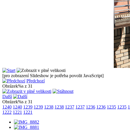
[pro zobrazení Slideshow je potřeba povolit JavaScript]
Předchozí
Obrázek%s z 31
Další
Obrázek%s z 31
1240
1240
1239
1239
1238
1238
1237
1237
1236
1236
1235
1235
1
1222
1221
1221