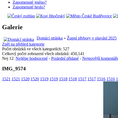
Zapomenuté jméno?
Zapomenuté heslo?
Galerie
Domácí stránka
»
Župní přebory v plavání 2025
Zpět na přehled kategorie
Počet obrázků ve všech kategoriích: 527
Celkový počet zobrazení všech obrázků: 450,141
Nej 12:
Nejlépe hodnocené
-
Poslední přidané
-
Nejnovější komentář
IMG_9574
1521
1521
1520
1520
1519
1519
1518
1518
1517
1517
1516
1516
1