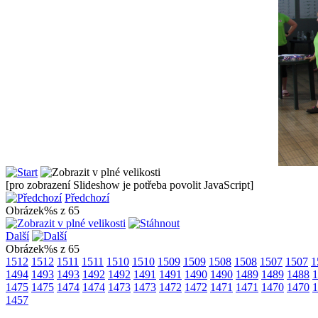
[pro zobrazení Slideshow je potřeba povolit JavaScript]
Předchozí
Obrázek%s z 65
Další
Obrázek%s z 65
1512
1512
1511
1511
1510
1510
1509
1509
1508
1508
1507
1507
1
1494
1493
1493
1492
1492
1491
1491
1490
1490
1489
1489
1488
1
1475
1475
1474
1474
1473
1473
1472
1472
1471
1471
1470
1470
1
1457