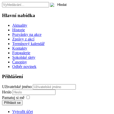
Hlavní nabídka
Aktuality
Historie
Pozvánky na akce
Zprávy z akcí
Termínový kalendář
Kontakty
Fotogalerie
Sokolské slety
Časopisy
Odběr novinek
Přihlášení
Uživatelské jméno
Heslo
Pamatuj si mě
Přihlásit se
Vytvořit účet