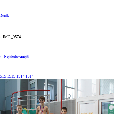
» IMG_9574
e
-
Nejsledovanější
515
1515
1514
1514