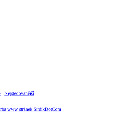
e
-
Nejsledovanější
rba www stránek SirdikDotCom