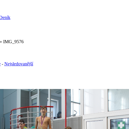
» IMG_9576
e
-
Nejsledovanější