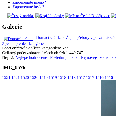
Zapomenuté jméno?
Zapomenuté heslo?
Galerie
Domácí stránka
»
Župní přebory v plavání 2025
Zpět na přehled kategorie
Počet obrázků ve všech kategoriích: 527
Celkový počet zobrazení všech obrázků: 449,747
Nej 12:
Nejlépe hodnocené
-
Poslední přidané
-
Nejnovější komentář
IMG_9576
1521
1521
1520
1520
1519
1519
1518
1518
1517
1517
1516
1516