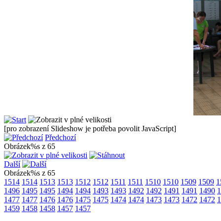
[pro zobrazení Slideshow je potřeba povolit JavaScript]
Předchozí
Obrázek%s z 65
Další
Obrázek%s z 65
1514
1514
1513
1513
1512
1512
1511
1511
1510
1510
1509
1509
1
1496
1495
1495
1494
1494
1493
1493
1492
1492
1491
1491
1490
1
1477
1477
1476
1476
1475
1475
1474
1474
1473
1473
1472
1472
1
1459
1458
1458
1457
1457