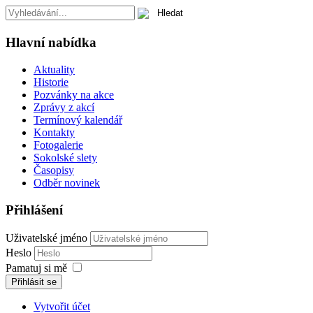
Hlavní nabídka
Aktuality
Historie
Pozvánky na akce
Zprávy z akcí
Termínový kalendář
Kontakty
Fotogalerie
Sokolské slety
Časopisy
Odběr novinek
Přihlášení
Uživatelské jméno
Heslo
Pamatuj si mě
Přihlásit se
Vytvořit účet