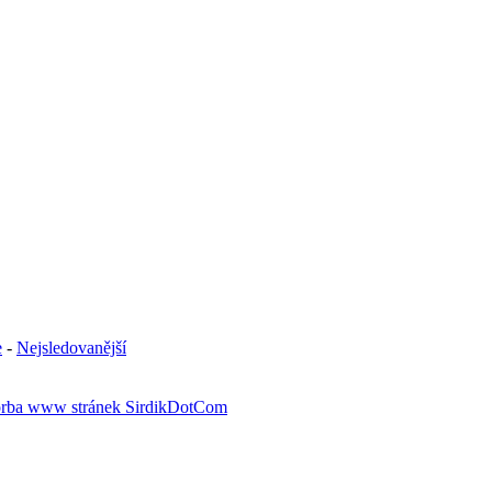
e
-
Nejsledovanější
rba www stránek SirdikDotCom