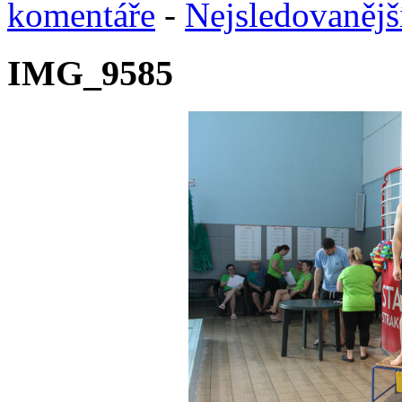
komentáře
-
Nejsledovanějš
IMG_9585