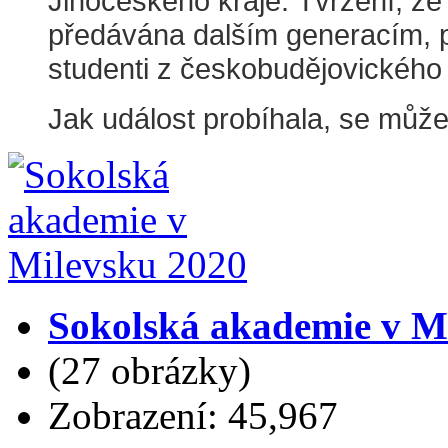
Jihočeského kraje. Tvrzení, ž
předávána dalším generacím, po
studenti z českobudějovickéh
Jak událost probíhala, se můžet
Sokolská akademie v M
(27 obrázky)
Zobrazení: 45,967