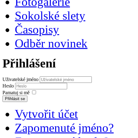
Fotogalerie
Sokolské slety
Časopisy
Odběr novinek
Přihlášení
Uživatelské jméno
Heslo
Pamatuj si mě
Přihlásit se
Vytvořit účet
Zapomenuté jméno?