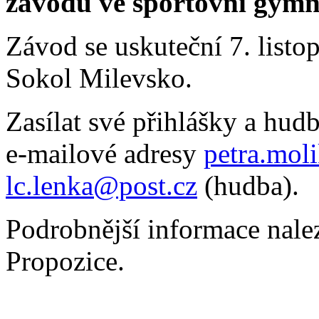
závodů ve sportovní gy
Závod se uskuteční 7. listo
Sokol Milevsko.
Zasílat své přihlášky a hu
e-mailové adresy
petra.mol
lc.lenka@post.cz
(hudba).
Podrobnější informace nale
Propozice.