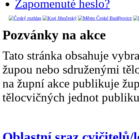
Zapomenuté heslo?
Pozvánky na akce
Tato stránka obsahuje vybr
župou nebo sdruženými těl
na župní akce publikuje žu
tělocvičných jednot publiku
Oblastní sraz cvičitelů/